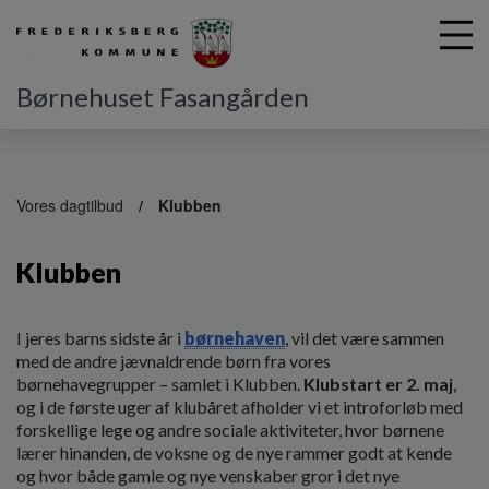
Børnehuset Fasangården
G
å
Vores dagtilbud
Klubben
t
i
Klubben
l
h
o
v
I jeres barns sidste år i
børnehaven
, vil det være sammen
e
med de andre jævnaldrende børn fra vores
d
børnehavegrupper – samlet i Klubben.
Klubstart er 2. maj
,
i
og i de første uger af klubåret afholder vi et introforløb med
n
forskellige lege og andre sociale aktiviteter, hvor børnene
d
lærer hinanden, de voksne og de nye rammer godt at kende
h
og hvor både gamle og nye venskaber gror i det nye