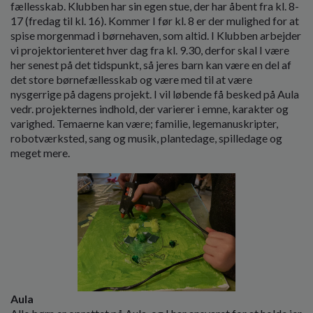
o
fællesskab. Klubben har sin egen stue, der har åbent fra kl. 8-
l
17 (fredag til kl. 16). Kommer I før kl. 8 er der mulighed for at
d
spise morgenmad i børnehaven, som altid. I Klubben arbejder
e
vi projektorienteret hver dag fra kl. 9.30, derfor skal I være
t
her senest på det tidspunkt, så jeres barn kan være en del af
det store børnefællesskab og være med til at være
nysgerrige på dagens projekt. I vil løbende få besked på Aula
vedr. projekternes indhold, der varierer i emne, karakter og
varighed. Temaerne kan være; familie, legemanuskripter,
robotværksted, sang og musik, plantedage, spilledage og
meget mere.
Aula