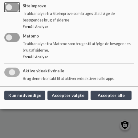
o
SiteImprove
l
Trafikanalyse fra Siteimprove som bruges til at følge de
d
besøgendes brug af siderne
Børnehuset Fasangården
e
Formål
:
Analyse
t
Nordre Fasanvej 75, 2000 Frederiksberg
Matomo
+45 28981334
Trafikanalyse fra Matomo som bruges til at følge de besøgendes
EAN NR.
5798009171702
brug af siderne.
Webtilgængelighed
Formål
:
Analyse
Sitemap
Aktiver/deaktivér alle
Cookie politik
Brug denne kontakt til at aktivere/deaktivere alle apps.
Kun nødvendige
Accepter valgte
Accepter alle