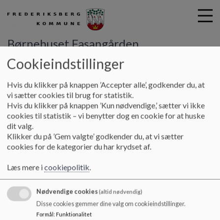
Børnehuset Fasangården
Cookieindstillinger
G
Hvis du klikker på knappen ’Accepter alle’, godkender du, at
å
Til nye forældre
Rundvisning
vi sætter cookies til brug for statistik.
t
Hvis du klikker på knappen ’Kun nødvendige,’ sætter vi ikke
i
cookies til statistik – vi benytter dog en cookie for at huske
Rundvisning
l
dit valg.
h
Klikker du på ’Gem valgte’ godkender du, at vi sætter
o
cookies for de kategorier du har krydset af.
v
Vi viser interesserede forældre rundt ca en gang om
e
måneden.
Læs mere i
cookiepolitik
.
d
Kontakt venligst Henriette eller Signe for aftale om
i
rundvisning på 28981334, sigr03@frederiksberg.dk eller
Nødvendige cookies
n
(altid nødvendig)
hest12@frederiksberg.dk
d
Disse cookies gemmer dine valg om cookieindstillinger.
h
Formål
:
Funktionalitet