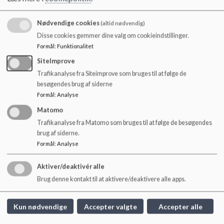
o
Markmusen: 2898 1350
l
Nødvendige cookies
(altid nødvendig)
d
Larven: 2898 1341
e
Disse cookies gemmer dine valg om cookieindstillinger.
t
Formål
:
Funktionalitet
Børnehave
SiteImprove
Humlebien: 2898 1345
Trafikanalyse fra Siteimprove som bruges til at følge de
besøgendes brug af siderne
Mariehønen: 2898 1340
Formål
:
Analyse
Græshoppen: 2898 1346
Matomo
Trafikanalyse fra Matomo som bruges til at følge de besøgendes
Klubben
brug af siderne.
Klubben: 2898 1344
Formål
:
Analyse
Aktiver/deaktivér alle
Brug denne kontakt til at aktivere/deaktivere alle apps.
Børnehuset Fasangården
Kun nødvendige
Accepter valgte
Accepter alle
Nordre Fasanvej 75, 2000 Frederiksberg
+45 28981334