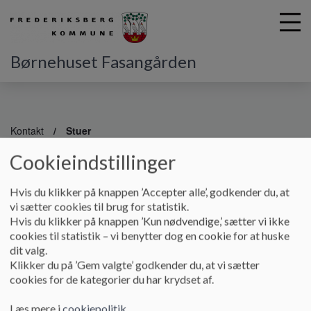
Børnehuset Fasangården
G
å
Kontakt
Stuer
t
i
Cookieindstillinger
Stuer
l
h
Hvis du klikker på knappen ’Accepter alle’, godkender du, at
o
vi sætter cookies til brug for statistik.
v
Vuggestue
Hvis du klikker på knappen ’Kun nødvendige,’ sætter vi ikke
e
cookies til statistik – vi benytter dog en cookie for at huske
Haren: 2898 1343
d
dit valg.
i
Klikker du på ’Gem valgte’ godkender du, at vi sætter
Muldvarpen: 2898 1348
n
cookies for de kategorier du har krydset af.
d
Pindsvin: 2898 1347
h
Læs mere i
cookiepolitik
.