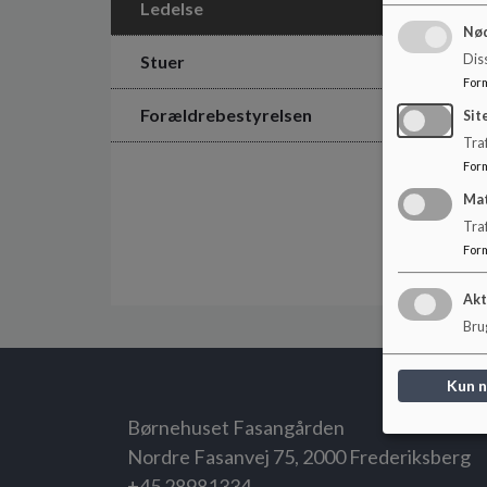
Ledelse
Nød
Dis
Stuer
For
Forældrebestyrelsen
Sit
Traf
For
Ma
Tra
For
Akt
Brug
Kun 
Børnehuset Fasangården
Nordre Fasanvej 75, 2000 Frederiksberg
+45 28981334