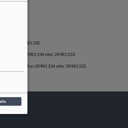
k, telefon 28981330
.dk, telefon 28981334 eller 28981333
sberg.dk, telefon 28981334 eller 28981332
alle