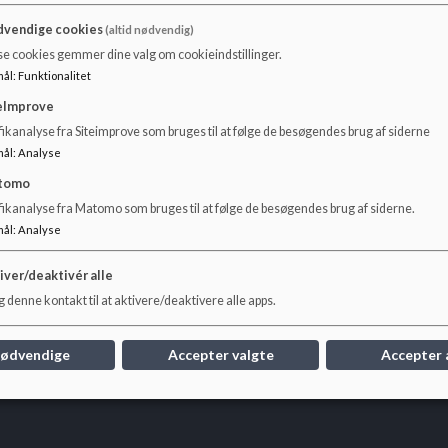
vendige cookies
(altid nødvendig)
Ledelse
se cookies gemmer dine valg om cookieindstillinger.
mål
:
Funktionalitet
eImprove
Fasangården ledelse består af:
ikanalyse fra Siteimprove som bruges til at følge de besøgendes brug af siderne
Leder Karina Rudbæk Hansen:
kaha06@frederiksberg.d
mål
:
Analyse
tomo
Souschef Signe Maria Gregersen:
sigr03@frederiksberg
fikanalyse fra Matomo som bruges til at følge de besøgendes brug af siderne.
Afdelingsleder Henriette Lau Stampe:
hest12@frederik
mål
:
Analyse
iver/deaktivér alle
 denne kontakt til at aktivere/deaktivere alle apps.
nødvendige
Accepter valgte
Accepter 