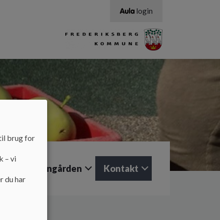
login
il brug for
k – vi
Job i Fasangården
Kontakt
r du har