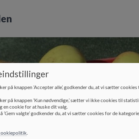
den
indstillinger
ker på knappen ’Accepter alle’, godkender du, at vi sætter cookies t
ker på knappen ’Kun nødvendige,’ sætter vi ikke cookies til statisti
Til nye forældre
Åbningstider og lukkedage
 en cookie for at huske dit valg.
å ’Gem valgte’ godkender du, at vi sætter cookies for de kategorie
cookiepolitik
.
Kontakt
Ledelse