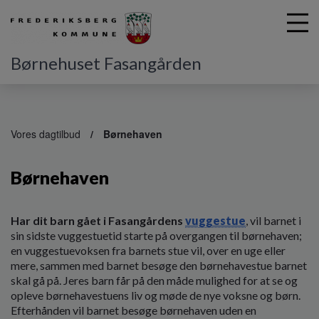
Børnehuset Fasangården
G
å
Vores dagtilbud
Børnehaven
t
i
Børnehaven
l
h
o
v
Har dit barn gået i Fasangårdens
vuggestue
, vil barnet i
e
sin sidste vuggestuetid starte på overgangen til børnehaven;
d
en vuggestuevoksen fra barnets stue vil, over en uge eller
i
mere, sammen med barnet besøge den børnehavestue barnet
n
skal gå på. Jeres barn får på den måde mulighed for at se og
d
opleve børnehavestuens liv og møde de nye voksne og børn.
h
Efterhånden vil barnet besøge børnehaven uden en