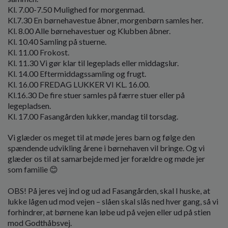
Kl. 7.00-7.50 Mulighed for morgenmad.
Kl.7.30 En børnehavestue åbner, morgenbørn samles her.
Kl. 8.00 Alle børnehavestuer og Klubben åbner.
Kl. 10.40 Samling på stuerne.
Kl. 11.00 Frokost.
Kl. 11.30 Vi gør klar til legeplads eller middagslur.
Kl. 14.00 Eftermiddagssamling og frugt.
Kl. 16.00 FREDAG LUKKER VI KL. 16.00.
Kl.16.30 De fire stuer samles på færre stuer eller på
legepladsen.
Kl. 17.00 Fasangården lukker, mandag til torsdag.
Vi glæder os meget til at møde jeres barn og følge den
spændende udvikling årene i børnehaven vil bringe. Og vi
glæder os til at samarbejde med jer forældre og møde jer
som familie 😊
OBS! På jeres vej ind og ud ad Fasangården, skal I huske, at
lukke lågen ud mod vejen – slåen skal slås ned hver gang, så vi
forhindrer, at børnene kan løbe ud på vejen eller ud på stien
mod Godthåbsvej.