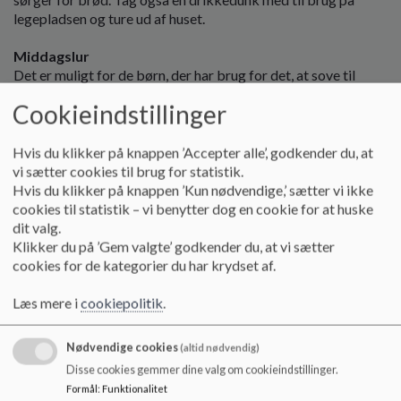
legepladsen og ture ud af huset.
Middagslur
Det er muligt for de børn, der har brug for det, at sove til
middag i børnehaven. Fasangården har senge og sengetøj, og
Cookieindstillinger
barnet må gerne medbringe bamse, sut eller andet, som det
gerne vil sove med. Ifølge vores søvnpolitik vækker vi ikke
børnene fra middagsluren, men når barnets behov for lur
Hvis du klikker på knappen ’Accepter alle’, godkender du, at
mindskes, aftales det med pædagogen, hvordan en
vi sætter cookies til brug for statistik.
nedtrapning etableres.
Hvis du klikker på knappen ’Kun nødvendige,’ sætter vi ikke
cookies til statistik – vi benytter dog en cookie for at huske
Skiftetøj og navn i tøjet
dit valg.
Hvert barn får sin egen kasse til skiftetøj. Det er forældrenes
Klikker du på ’Gem valgte’ godkender du, at vi sætter
ansvar, at tjekke om kassen er opdateret med tøj, som passer
cookies for de kategorier du har krydset af.
til både størrelse og årstid. Sæt altid navn i dit barns tøj - når
der er navn i dit barns tøj og ting, bliver det meget lettere for
Læs mere i
cookiepolitik
.
os at holde styr på hvilke ting der hører til hvilket barn, og det
mindsker risikoen for at tingene bliver væk. Ofte finder
Nødvendige cookies
(altid nødvendig)
tingene på plads igen, når der er navn på.
Disse cookies gemmer dine valg om cookieindstillinger.
Formål
:
Funktionalitet
Legetøj