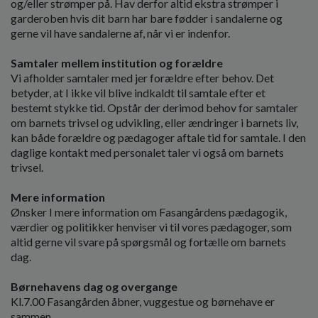
og/eller strømper på. Hav derfor altid ekstra strømper i
garderoben hvis dit barn har bare fødder i sandalerne og
gerne vil have sandalerne af, når vi er indenfor.
Samtaler mellem institution og forældre
Vi afholder samtaler med jer forældre efter behov. Det
betyder, at I ikke vil blive indkaldt til samtale efter et
bestemt stykke tid. Opstår der derimod behov for samtaler
om barnets trivsel og udvikling, eller ændringer i barnets liv,
kan både forældre og pædagoger aftale tid for samtale. I den
daglige kontakt med personalet taler vi også om barnets
trivsel.
Mere information
Ønsker I mere information om Fasangårdens pædagogik,
værdier og politikker henviser vi til vores pædagoger, som
altid gerne vil svare på spørgsmål og fortælle om barnets
dag.
Børnehavens dag og overgange
Kl.7.00 Fasangården åbner, vuggestue og børnehave er
sammen.