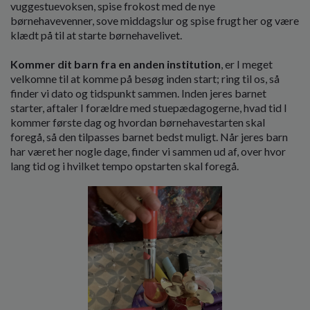
o
vuggestuevoksen, spise frokost med de nye
l
børnehavevenner, sove middagslur og spise frugt her og være
d
klædt på til at starte børnehavelivet.
e
t
Kommer dit barn fra en anden institution
, er I meget
velkomne til at komme på besøg inden start; ring til os, så
finder vi dato og tidspunkt sammen. Inden jeres barnet
starter, aftaler I forældre med stuepædagogerne, hvad tid I
kommer første dag og hvordan børnehavestarten skal
foregå, så den tilpasses barnet bedst muligt. Når jeres barn
har været her nogle dage, finder vi sammen ud af, over hvor
lang tid og i hvilket tempo opstarten skal foregå.