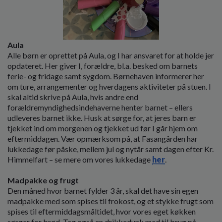
Aula
Alle børn er oprettet på Aula, og I har ansvaret for at holde jer
opdateret. Her giver I, forældre, bl.a. besked om barnets
ferie- og fridage samt sygdom. Børnehaven informerer her
om ture, arrangementer og hverdagens aktiviteter på stuen. I
skal altid skrive på Aula, hvis andre end
forældremyndighedsindehaverne henter barnet – ellers
udleveres barnet ikke. Husk at sørge for, at jeres barn er
tjekket ind om morgenen og tjekket ud før I går hjem om
eftermiddagen. Vær opmærksom på, at Fasangården har
lukkedage før påske, mellem jul og nytår samt dagen efter Kr.
Himmelfart – se mere om vores lukkedage
her
.
Madpakke og frugt
Den måned hvor barnet fylder 3 år, skal det have sin egen
madpakke med som spises til frokost, og et stykke frugt som
spises til eftermiddagsmåltidet, hvor vores eget køkken
sørger for brød. Tag også en drikkedunk med til brug på