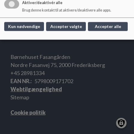
Aktiver/deaktivér alle
2. pinsedag:
17. maj.
Brug denne kontakt til at aktivere/deaktivere alle apps.
Jul og nytår:
24. december til og med 2. januar 2028.
Kun nødvendige
Accepter valgte
Accepter alle
Børnehuset Fasangården
Nordre Fasanvej 75, 2000 Frederiksberg
+45 28981334
EAN NR.
5798009171702
Webtilgængelighed
Sitemap
Cookie politik