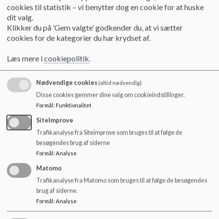
o
cookies til statistik – vi benytter dog en cookie for at huske
l
Kristi himmelfartsdag:
14. og 15. maj.
dit valg.
d
Klikker du på ’Gem valgte’ godkender du, at vi sætter
e
2. pinsedag:
25. maj.
cookies for de kategorier du har krydset af.
t
Grundlovsdag:
5. juni
Læs mere i
cookiepolitik
.
Jul og nytår:
24. december til og med 1. januar 2027.
Nødvendige cookies
(altid nødvendig)
Frederiksberg Kommune tilbyder alternativ pasning
i
Disse cookies gemmer dine valg om cookieindstillinger.
andre dagtilbud i dagene før påske, dagen efter Kristi
Formål
:
Funktionalitet
himmelfart, samt dagene mellem jul og nytår. Kontakt
SiteImprove
ledelsen for nærmere information samt bindende tilmelding
Trafikanalyse fra Siteimprove som bruges til at følge de
til alternativ pasning.
besøgendes brug af siderne
Formål
:
Analyse
Matomo
Lukkedage 2027
Trafikanalyse fra Matomo som bruges til at følge de besøgendes
Påske:
22. marts til og med 29. marts.
brug af siderne.
Formål
:
Analyse
Kristi himmelfartsdag:
6. og 7. maj.